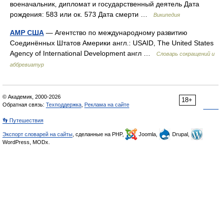
военачальник, дипломат и государственный деятель Дата
рождения: 583 или ок. 573 Дата смерти …
Википедия
АМР США
— Агентство по международному развитию
Соединённых Штатов Америки англ.: USAID, The United States
Agency of International Development англ …
Словарь сокращений и
аббревиатур
© Академик, 2000-2026
18+
Обратная связь:
Техподдержка
,
Реклама на сайте
👣 Путешествия
Экспорт словарей на сайты
, сделанные на PHP,
Joomla,
Drupal,
WordPress, MODx.