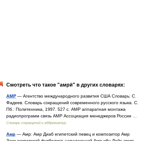
Смотреть что такое "амрӣ" в других словарях:
АМР
— Агентство международного развития США Словарь: С.
Фадеев. Словарь сокращений современного русского языка. С.
Пб.: Политехника, 1997. 527 с. АМР аппаратная монтажа
радиопрограмм связь АМР Ассоциация менеджеров России …
Словарь сокращений и аббревиатур
Амр
— Амр: Амр Диаб египетский певец и композитор Амр
Заки египетский футболист, нападающий Амр ибн Лейс эмир,