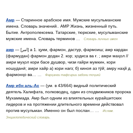
Амр
— Старинное арабское имя. Мужские мусульманские
имена. Словарь значений.. АМР Жизнь, жизненный путь.
Бытие. Антрополексема. Татарские, тюркские, мусульманские
мужские имена. Словарь терминов …
Словарь личных имен
амр
— [امر] а 1. ҳукм, фармон, дастур, фармоиш; амр кардан
(фармудан) фармон додан 2. кор; ҳодиса ва ғ. ; амри маҳол //
амри муҳол кори басе душвор, чизи ғайри мумкин, кори
ношуданӣ; амри хайр а) кори нағз; б) киноя аз тӯй; амру наҳй д.
фармонҳо ва… …
Фарҳанги тафсирии забони тоҷикӣ
Амр ибн аль-Ас
— (ум. в 43/664) видный политический
деятель Халифата, полководец, один из сподвижников пророка
Мухаммада. Амр был одним из влиятельных курайшитских
лидеров и на протяжении длительного времени действовал
против мусульман. Именно он был послан… …
Ислам.
Энциклопедический словарь.