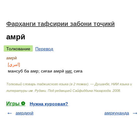
Фарҳанги тафсирии забони тоҷикӣ
амрӣ
Толкование
Перевод
амрӣ
[امري]
мансуб ба амр; сиғаи амрӣ
ниг.
сиға
Толковый словарь таджикского языка (в 2 томах). — Душанбе, НИИ языка и
литературы им. Рудаки
.
Под редакцией Сайфиддина Назарзода
.
2008
.
Игры ⚽
Нужна курсовая?
амрдиҳӣ
амркунанда