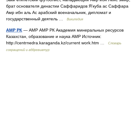
брат основателя династии Саффаридов Я’куба ас Саффара
Амр ибн аль Ас арабский военачальник, дипломат и
государственный деятель …
Википедия
АМР РК
— АМР АМР РК Академия минеральных ресурсов
Казахстан, образование и наука АМР Источник:
http://centrnedra.karaganda.kz/current work.htm …
Словарь
сокращений и аббревиатур