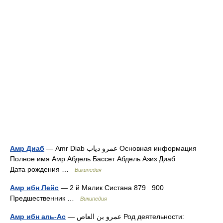
Амр Диаб
— Amr Diab عمرو دياب Основная информация
Полное имя Амр Абдель Бассет Абдель Азиз Диаб
Дата рождения …
Википедия
Амр ибн Лейс
— 2 й Малик Систана 879 900
Предшественник …
Википедия
Амр ибн аль-Ас
— عمرو بن العاص Род деятельности: